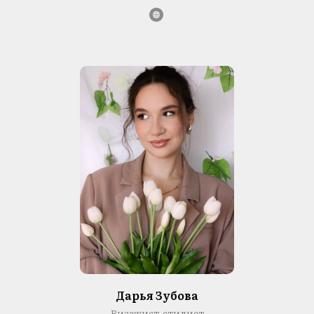
Дарья Зубова
Визажист-стилист