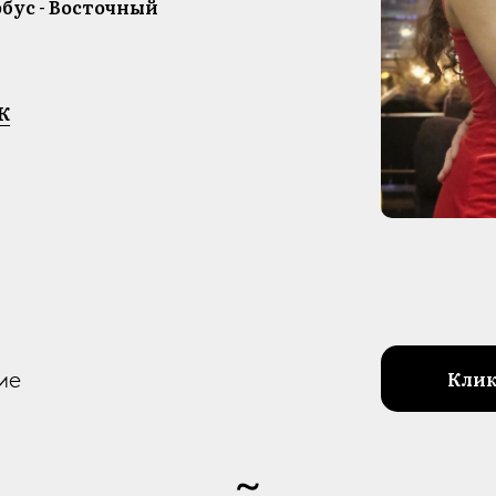
обус - Восточный
К
ие
Кли
~